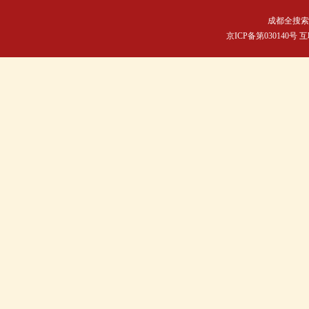
成都全搜索
京ICP备第030140号 