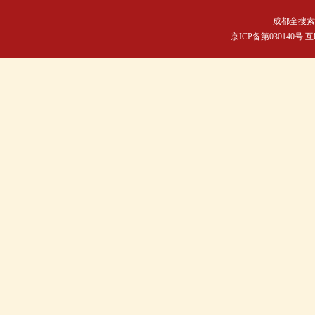
成都全搜索
京ICP备第030140号 